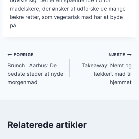
udvikle sig. Det er en spændende tid for
madelskere, der ønsker at udforske de mange
lækre retter, som vegetarisk mad har at byde
på.
Indlægsnavigation
FORRIGE
NÆSTE
Brunch i Aarhus: De
Takeaway: Nemt og
bedste steder at nyde
lækkert mad til
morgenmad
hjemmet
Relaterede artikler