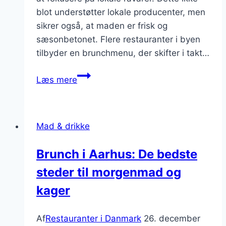
blot understøtter lokale producenter, men
sikrer også, at maden er frisk og
sæsonbetonet. Flere restauranter i byen
tilbyder en brunchmenu, der skifter i takt…
Brunch
Læs mere
steder
med
lokale
Mad & drikke
råvarer
Brunch i Aarhus: De bedste
steder til morgenmad og
kager
Af
Restauranter i Danmark
26. december