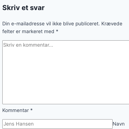
Roskilde:
Skriv et svar
Frisk
sushi
Din e-mailadresse vil ikke blive publiceret.
til
Krævede
felter er markeret med
alle
*
Kommentar
*
Navn