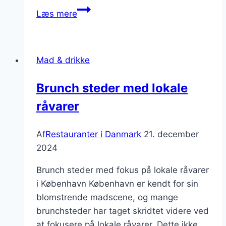
Sushi
Læs mere
barer
i
Rosildke:
Mad & drikke
Nyd
fisken
Brunch steder med lokale
på
råvarer
japansk
vis
Af
Restauranter i Danmark
21. december
2024
Brunch steder med fokus på lokale råvarer
i København København er kendt for sin
blomstrende madscene, og mange
brunchsteder har taget skridtet videre ved
at fokusere på lokale råvarer. Dette ikke