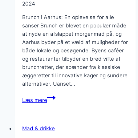
2024
Brunch i Aarhus: En oplevelse for alle
sanser Brunch er blevet en populær måde
at nyde en afslappet morgenmad på, og
Aarhus byder på et væld af muligheder for
både lokale og besøgende. Byens caféer
og restauranter tilbyder en bred vifte af
brunchretter, der spænder fra klassiske
æggeretter til innovative kager og sundere
alternativer. Uanset…
Brunch
Læs mere
i
Aarhus:
De
Mad & drikke
bedste