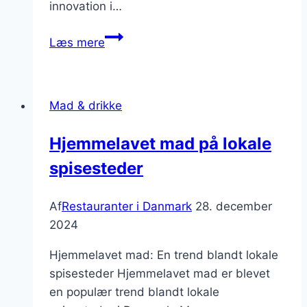
innovation i…
Michelin-
Læs mere
stjerner:
De
mest
Mad & drikke
anerkendte
restauranter
Hjemmelavet mad på lokale
spisesteder
Af
Restauranter i Danmark
28. december
2024
Hjemmelavet mad: En trend blandt lokale
spisesteder Hjemmelavet mad er blevet
en populær trend blandt lokale