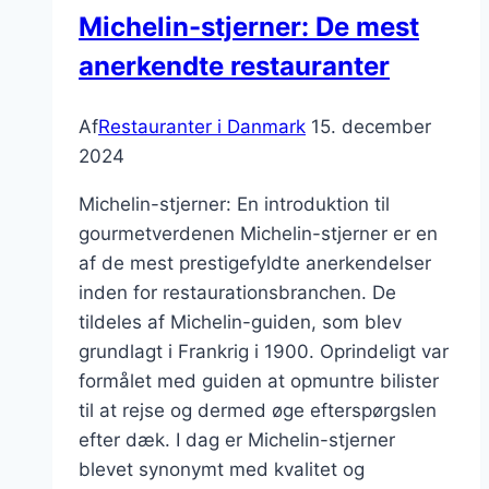
steder
Michelin-stjerner: De mest
til
anerkendte restauranter
morgenmad
og
kager
Af
Restauranter i Danmark
15. december
2024
Michelin-stjerner: En introduktion til
gourmetverdenen Michelin-stjerner er en
af de mest prestigefyldte anerkendelser
inden for restaurationsbranchen. De
tildeles af Michelin-guiden, som blev
grundlagt i Frankrig i 1900. Oprindeligt var
formålet med guiden at opmuntre bilister
til at rejse og dermed øge efterspørgslen
efter dæk. I dag er Michelin-stjerner
blevet synonymt med kvalitet og