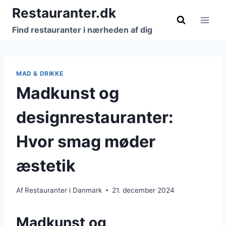
Fortsæt
Restauranter.dk
til
Find restauranter i nærheden af dig
indhold
MAD & DRIKKE
Madkunst og
designrestauranter:
Hvor smag møder
æstetik
Af
Restauranter i Danmark
21. december 2024
Madkunst og