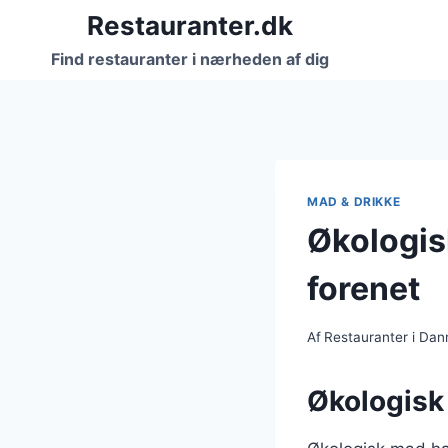
Fortsæt
Restauranter.dk
til
Find restauranter i nærheden af dig
indhold
MAD & DRIKKE
Økologis
forenet
Af
Restauranter i Da
Økologisk 