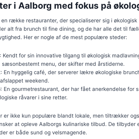
ter i Aalborg med fokus på økol
en række restauranter, der specialiserer sig i økologis
r alt fra brunch til fine dining, og de har alle det til fæl
ygtighed. Her er nogle af de mest populære steder:
: Kendt for sin innovative tilgang til økologisk madlavni
n sæsonbestemt menu, der skifter med årstiderne.
2
: En hyggelig café, der serverer lækre økologiske brunc
n afslappet weekend.
3
: En gourmetrestaurant, der har fået anerkendelse for s
logiske råvarer i sine retter.
r er ikke kun populære blandt lokale, men tiltrækker o
nsker at opleve Aalborgs kulinariske tilbud. De tilbyder
 der er både sund og velsmagende.