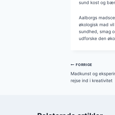
sund kost og bæ
Aalborgs madscen
økologisk mad vi
sundhed, smag og
udforske den øko
Indlægsnavi
FORRIGE
Madkunst og eksperi
rejse ind i kreativitet