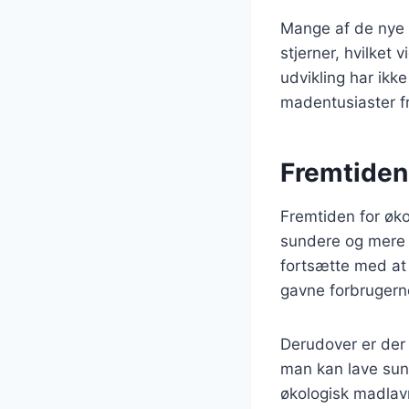
Mange af de nye r
stjerner, hvilket
udvikling har ikk
madentusiaster fr
Fremtiden
Fremtiden for øko
sundere og mere b
fortsætte med at 
gavne forbrugerne
Derudover er der
man kan lave sun
økologisk madlavn