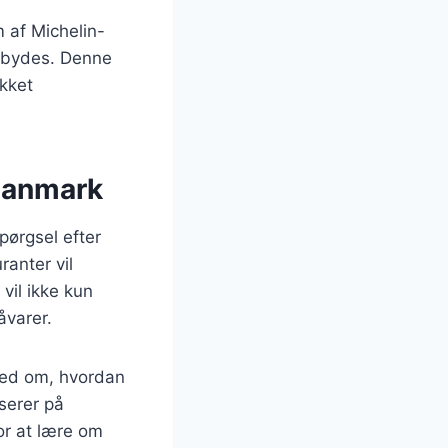
 af Michelin-
tilbydes. Denne
ukket
 Danmark
pørgsel efter
anter vil
vil ikke kun
åvarer.
hed om, hvordan
serer på
or at lære om