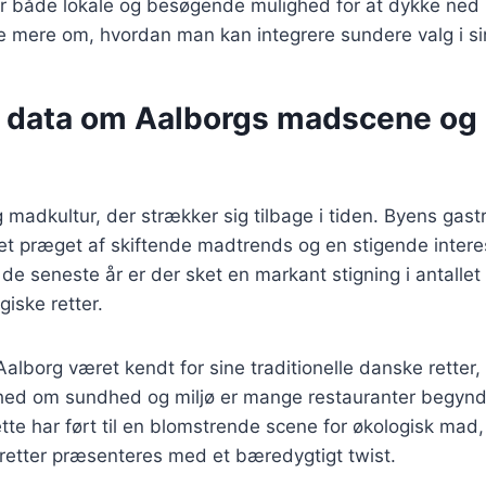
er både lokale og besøgende mulighed for at dykke ned 
e mere om, hvordan man kan integrere sundere valg i si
e data om Aalborgs madscene og 
g madkultur, der strækker sig tilbage i tiden. Byens gas
et præget af skiftende madtrends og en stigende intere
de seneste år er der sket en markant stigning i antallet 
giske retter.
 Aalborg været kendt for sine traditionelle danske rette
hed om sundhed og miljø er mange restauranter begyndt
te har ført til en blomstrende scene for økologisk mad,
 retter præsenteres med et bæredygtigt twist.