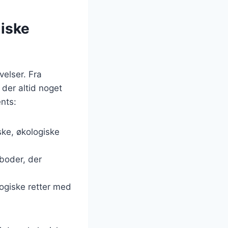
giske
elser. Fra
der altid noget
nts:
ske, økologiske
 boder, der
logiske retter med