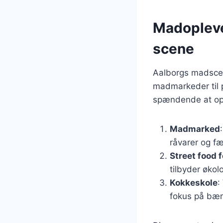
Madopleve
scene
Aalborgs madscen
madmarkeder til p
spændende at opl
Madmarked
råvarer og fæ
Street food f
tilbyder økol
Kokkeskole
:
fokus på bær