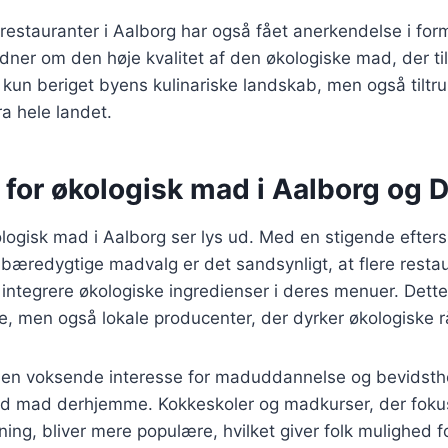
estauranter i Aalborg har også fået anerkendelse i form
 vidner om den høje kvalitet af den økologiske mad, der 
e kun beriget byens kulinariske landskab, men også tiltr
a hele landet.
 for økologisk mad i Aalborg og
logisk mad i Aalborg ser lys ud. Med en stigende efters
æredygtige madvalg er det sandsynligt, at flere restaur
integrere økologiske ingredienser i deres menuer. Dette 
, men også lokale producenter, der dyrker økologiske r
 en voksende interesse for maduddannelse og bevidst
d mad derhjemme. Kokkeskoler og madkurser, der foku
ing, bliver mere populære, hvilket giver folk mulighed f