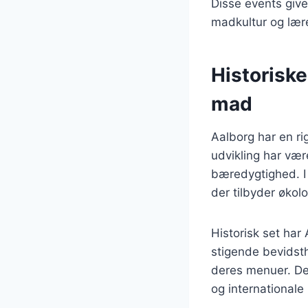
Disse events giv
madkultur og lær
Historisk
mad
Aalborg har en ri
udvikling har vær
bæredygtighed. I 
der tilbyder økolo
Historisk set har
stigende bevidst
deres menuer. Det
og internationale