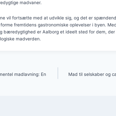
redygtige madvaner.
e vil fortsætte med at udvikle sig, og det er spændend
l forme fremtidens gastronomiske oplevelser i byen. Me
 bæredygtighed er Aalborg et ideelt sted for dem, der
logiske madverden.
gation
mentel madlavning: En
Mad til selskaber og c