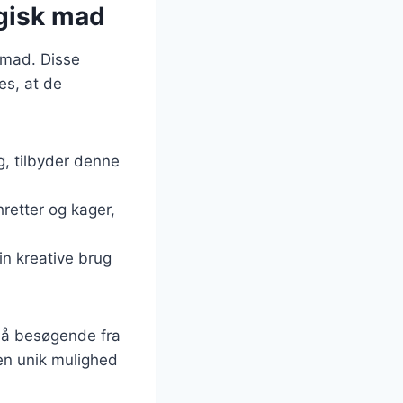
ogisk mad
k mad. Disse
les, at de
ng, tilbyder denne
hretter og kager,
in kreative brug
gså besøgende fra
 en unik mulighed