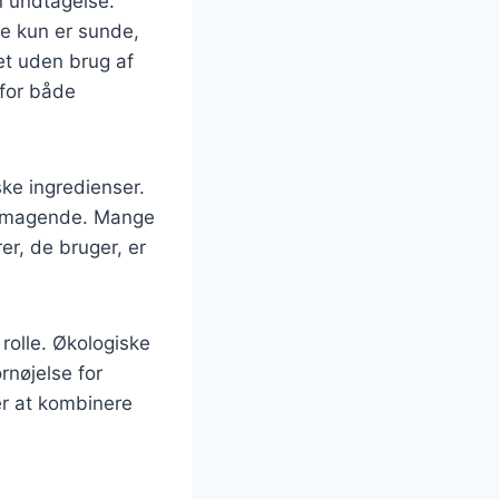
n undtagelse.
ke kun er sunde,
et uden brug af
 for både
ske ingredienser.
elsmagende. Mange
er, de bruger, er
rolle. Økologiske
rnøjelse for
er at kombinere