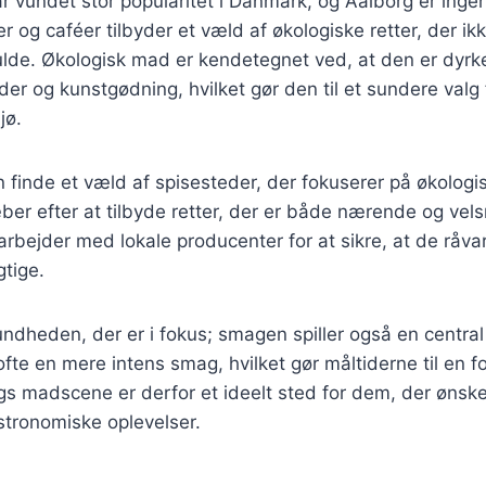
 vundet stor popularitet i Danmark, og Aalborg er inge
r og caféer tilbyder et væld af økologiske retter, der ik
de. Økologisk mad er kendetegnet ved, at den er dyrk
ider og kunstgødning, hvilket gør den til et sundere valg
jø.
 finde et væld af spisesteder, der fokuserer på økologi
æber efter at tilbyde retter, der er både nærende og v
rbejder med lokale producenter for at sikre, at de råvar
tige.
undheden, der er i fokus; smagen spiller også en central 
fte en mere intens smag, hvilket gør måltiderne til en fo
gs madscene er derfor et ideelt sted for dem, der ønsk
ronomiske oplevelser.