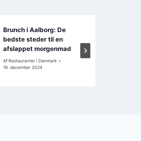
Brunch i Aalborg: De
Street 
bedste steder til en
Smag p
afslappet morgenmad
Af
Restaura
18. decem
Af
Restauranter i Danmark
19. december 2024