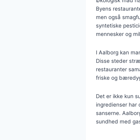
Økologisk mad har
Byens restaurante
men også smagful
syntetiske pestic
mennesker og mil
I Aalborg kan man
Disse steder str
restauranter sama
friske og bæredyg
Det er ikke kun s
ingredienser har o
sanserne. Aalbor
sundhed med gast