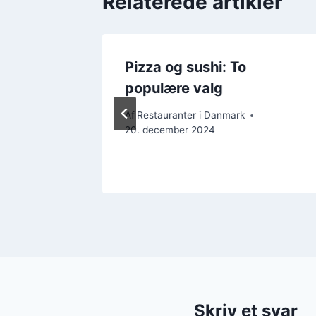
Relaterede artikler
er: Nyd
Pizza og sushi: To
rs
populære valg
Af
Restauranter i Danmark
20. december 2024
Skriv et svar