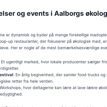
lser og events i Aalborgs økolo
e er dynamisk og byder på mange forskellige madoplev
op-up restauranter, der fokuserer på økologisk mad, er 
eve. Her er nogle af de mest bemærkelsesværdige eve
: Et ugentligt marked, hvor lokale producenter sælger fri
rdigretter.
estival
: En årlig begivenhed, der samler food trucks og
ogiske retter fra hele verden.
 Workshops, hvor deltagerne kan lære at lave lækre øko
edygtighed.