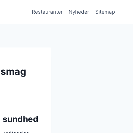
Restauranter
Nyheder
Sitemap
g smag
il sundhed