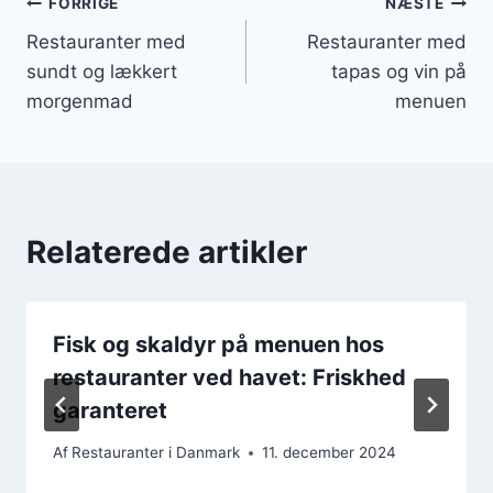
Indlægsnavigation
FORRIGE
NÆSTE
Restauranter med
Restauranter med
sundt og lækkert
tapas og vin på
morgenmad
menuen
Relaterede artikler
Fisk og skaldyr på menuen hos
restauranter ved havet: Friskhed
garanteret
Af
Restauranter i Danmark
11. december 2024