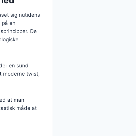
dhed
sset sig nutidens
 på en
sprincipper. De
ologiske
yder en sund
t moderne twist,
med at man
tastisk måde at