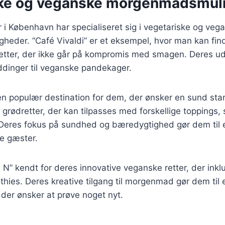
ske og veganske morgenmadsmul
r i København har specialiseret sig i vegetariske og veg
eder. “Café Vivaldi” er et eksempel, hvor man kan fin
etter, der ikke går på kompromis med smagen. Deres ud
uddinger til veganske pandekager.
en populær destination for dem, der ønsker en sund sta
 grødretter, der kan tilpasses med forskellige toppings,
 Deres fokus på sundhed og bæredygtighed gør dem til e
e gæster.
N” kendt for deres innovative veganske retter, der inklud
thies. Deres kreative tilgang til morgenmad gør dem til e
 der ønsker at prøve noget nyt.