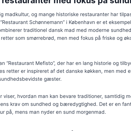
e restauranter med fokus på sun
g madkultur, og mange historiske restauranter har tilpa
“Restaurant Schønnemann” i København er et eksempel
kombinerer traditionel dansk mad med moderne sundhed
e retter som smørrebrød, men med fokus på friske og øk
an “Restaurant Mefisto”, der har en lang historie og tilb
s retter er inspireret af det danske køkken, men med e
l sundhedsbevidste gæster.
r viser, hvordan man kan bevare traditioner, samtidig 
tidens krav om sundhed og bæredygtighed. Det er en fan
ltur på, mens man nyder en sund morgenmad.