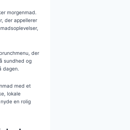
ækker morgenmad.
, der appellerer
enmadsoplevelser,
e brunchmenu, der
 på sundhed og
på dagen.
genmad med et
ke, lokale
 nyde en rolig