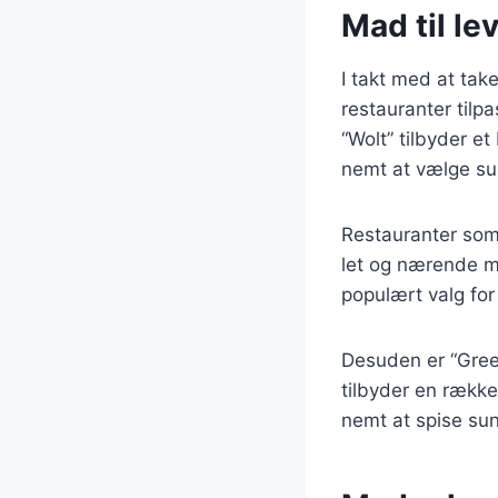
Mad til l
I takt med at tak
restauranter tilp
“Wolt” tilbyder e
nemt at vælge sun
Restauranter som 
let og nærende m
populært valg fo
Desuden er “Green
tilbyder en rækk
nemt at spise sun