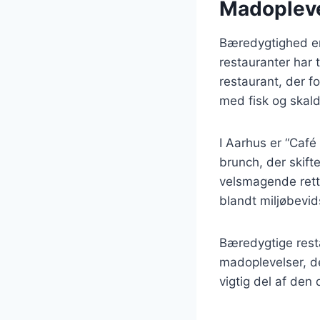
Madopleve
Bæredygtighed er
restauranter har 
restaurant, der 
med fisk og skald
I Aarhus er “Café
brunch, der skifte
velsmagende rett
blandt miljøbevid
Bæredygtige resta
madoplevelser, de
vigtig del af de