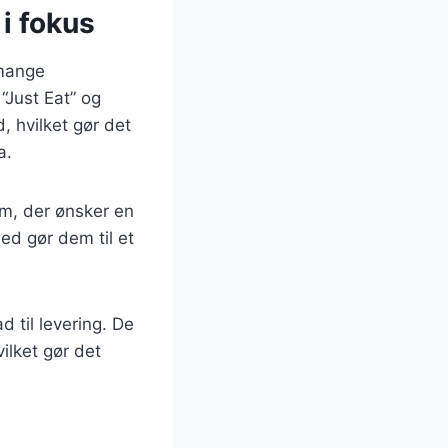
i fokus
 mange
“Just Eat” og
, hvilket gør det
a.
em, der ønsker en
d gør dem til et
 til levering. De
ilket gør det