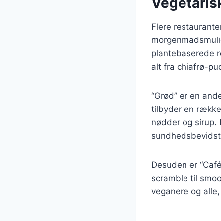
Vegetari
Flere restaurante
morgenmadsmuligh
plantebaserede r
alt fra chiafrø-p
“Grød” er en and
tilbyder en række
nødder og sirup.
sundhedsbevidst
Desuden er “Café 
scramble til smoo
veganere og alle,