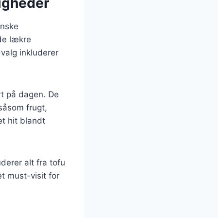
igheder
anske
de lækre
valg inkluderer
rt på dagen. De
 såsom frugt,
t hit blandt
erer alt fra tofu
t must-visit for