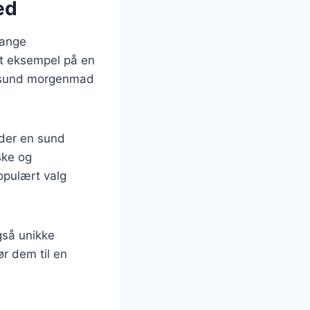
ed
mange
et eksempel på en
en sund morgenmad
yder en sund
iske og
opulært valg
gså unikke
ør dem til en