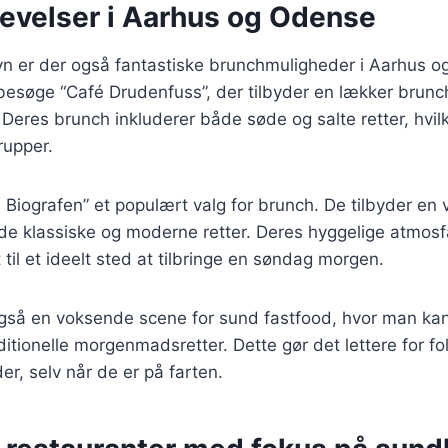
evelser i Aarhus og Odense
 er der også fantastiske brunchmuligheder i Aarhus og
esøge “Café Drudenfuss”, der tilbyder en lækker bru
 Deres brunch inkluderer både søde og salte retter, hvilke
rupper.
 Biografen” et populært valg for brunch. De tilbyder en 
åde klassiske og moderne retter. Deres hyggelige atmos
 til et ideelt sted at tilbringe en søndag morgen.
gså en voksende scene for sund fastfood, hvor man ka
raditionelle morgenmadsretter. Dette gør det lettere for f
r, selv når de er på farten.