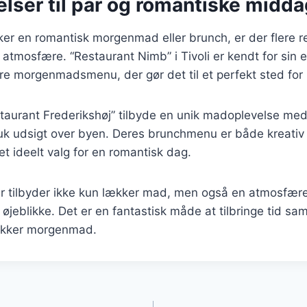
lser til par og romantiske midd
er en romantisk morgenmad eller brunch, er der flere r
g atmosfære. “Restaurant Nimb” i Tivoli er kendt for sin 
re morgenmadsmenu, der gør det til et perfekt sted for 
taurant Frederikshøj” tilbyde en unik madoplevelse med
uk udsigt over byen. Deres brunchmenu er både kreati
l et ideelt valg for en romantisk dag.
r tilbyder ikke kun lækker mad, men også en atmosfære,
ige øjeblikke. Det er en fantastisk måde at tilbringe tid
ækker morgenmad.
gation