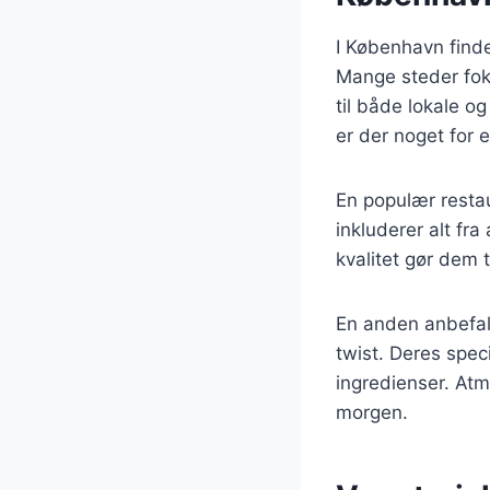
I København find
Mange steder foku
til både lokale o
er der noget for 
En populær resta
inkluderer alt f
kvalitet gør dem 
En anden anbefal
twist. Deres speci
ingredienser. Atmo
morgen.