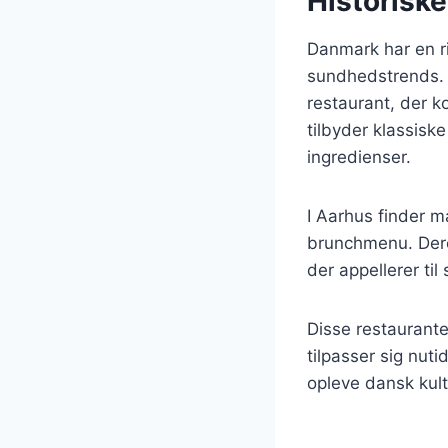
Historisk
Danmark har en ri
sundhedstrends. 
restaurant, der 
tilbyder klassisk
ingredienser.
I Aarhus finder m
brunchmenu. Dere
der appellerer ti
Disse restaurante
tilpasser sig nu
opleve dansk ku