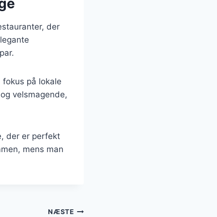
age
estauranter, der
elegante
par.
 fokus på lokale
v og velsmagende,
 der er perfekt
 sammen, mens man
NÆSTE