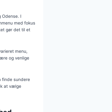
 Odense. I
nchmenu med fokus
t gør det til et
varieret menu,
fære og venlige
n finde sundere
olk at vælge