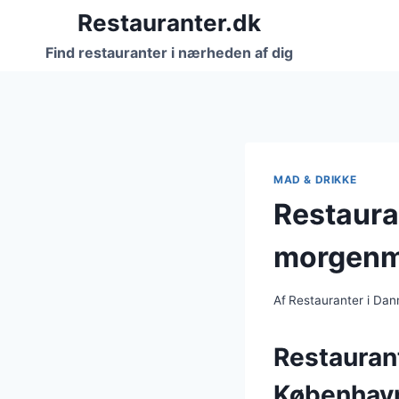
Fortsæt
Restauranter.dk
til
Find restauranter i nærheden af dig
indhold
MAD & DRIKKE
Restaura
morgen
Af
Restauranter i Da
Restauran
Københav