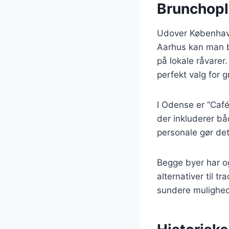
Brunchopl
Udover København
Aarhus kan man b
på lokale råvarer.
perfekt valg for g
I Odense er “Café
der inkluderer b
personale gør det
Begge byer har o
alternativer til t
sundere mulighede