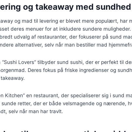
evering og takeaway med sundhed 
eaway og mad til levering er blevet mere populært, har
asset deres menuer for at inkludere sundere muligheder. 
t bredt udvalg af restauranter, der fokuserer på sund mad
dere alternativer, selv når man bestiller mad hjemmefr
“Sushi Lovers” tilbyder sund sushi, der er perfekt til d
orgenmad. Deres fokus på friske ingredienser og sundhe
r takeaway.
 Kitchen” en restaurant, der specialiserer sig i sund mad
e sunde retter, der er både velsmagende og nærende, hv
dt, selv når man har travlt.