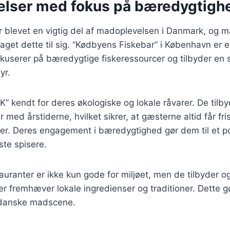
lser med fokus på bæredygtigh
 blevet en vigtig del af madoplevelsen i Danmark, og 
taget dette til sig. “Kødbyens Fiskebar” i København er 
fokuserer på bæredygtige fiskeressourcer og tilbyder 
yr.
 K” kendt for deres økologiske og lokale råvarer. De tilb
r med årstiderne, hvilket sikrer, at gæsterne altid får fr
er. Deres engagement i bæredygtighed gør dem til et p
ste spisere.
uranter er ikke kun gode for miljøet, men de tilbyder o
r fremhæver lokale ingredienser og traditioner. Dette g
n danske madscene.