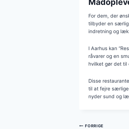
Madopleve
For dem, der ønsk
tilbyder en særli
indretning og læk
I Aarhus kan “Res
råvarer og en sm
hvilket gør det ti
Disse restaurante
til at fejre særl
nyder sund og l
Indlægsnavi
FORRIGE