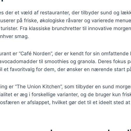
es der et væld af restauranter, der tilbyder sund og l
serer på friske, økologiske råvarer og varierede menuer
g turister. Fra klassiske brunchretter til innovative morg
enhver smag.
urant er “Café Norden”, der er kendt for sin omfattend
ra avocadomadder til smoothies og granola. Deres fokus
til et favoritvalg for dem, der ønsker en nærende start 
ing er “The Union Kitchen”, som tilbyder en sund mor
alitet er æg i forskellige varianter, og de bruger kun fris
sfæren er afslappet, hvilket gør det til et ideelt sted at